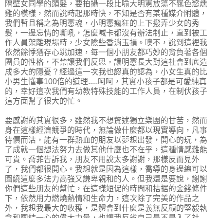
隔壁女同學的頭髮，要拍攝一段比喻大明憲放蕩不羈色慾燻
雞的模樣，然而說時起那時快，不知是否有某種媒介附體，
我們暫且稱之為明憲魂，小明憲瘋狂的上下撥弄少女的秀
髮，一邊忘情的嘶吼，怎麼喊卡都沒有辦法制止，直到被工
作人員架離現場時，少女險些香消玉損。噢不，說到這裡我
依然餘悸猶存心跳加速，每一個小朋友都巧妙的背負著各個
團員的性格，不禁讓我們反思，讓明憲長大對這社會到底造
成多大的隱憂？經過這一次我也認真的認為，小女生真的比
小男生懂事100倍的道理.....呵呵，其實小孩子都是可愛純真
的，幸好這次我們有幼教特殊技能的工作人員，在制伏孩子
這方面幫了很大的忙。
要感謝的其實很多，雖然我不想贅述獨立樂團的甘苦，然而
身在這樣經濟競爭的時代，無論做什麼都以現實導向，凡事
待價而沽，能有一群熱血的朋友以夢想出發，開心的玩，為
了成就一個想法努力去做其他什麼也不在乎，這種情感難能
可貴。喬菲告訴我，朋友不用說太多謝謝，那樣反而見外
了，我們都很開心。我想就是因為這樣，喬導的身邊總可以
圍繞這麼多法力高強又謙卑親和的人。但我還是要說，謝謝
你們這些朋友的幫忙，在這樣短促的時間和拮据的金錢條件
下，依然用力燃燒熱情和生命力，這次除了完美的作品之
外，我想我最大的收穫，是體會到什麼是義無反顧的堅毅執
念和團結一心的偉大力量，也讓我反省自己是不是入了社