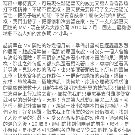
寒風中等待夏天，可是現在豔陽藍天的威力又讓人昏昏欲睡
打不起精神。不過不管怎樣，夏天就是要卯足了全力把陽光
留住，把鼻子曬的紅紅!! 不然青春該拿什麼來交代吶!! 就這
樣，我們出發了，把懶惰和冷氣留在家，拍了一支充滿夏天
回憶的 MV，現在就為大家公開 2010 年 7 月，團史上最機密
精彩不為人知的索多瑪 72 小時。
話說早在 MV 開拍的好幾個月前，準備計畫就已經轟轟烈烈
的展開。雖說是準備，但對於屎團來說，可沒有一個人曾擁
有演戲的經驗，明憲頂多演過穿著小褲褲不露臉的果汁男這
樣，除此之外每個人都只能歪著頭流著口水，癡癡的望著喬
菲導演。見狀不妙的喬導，也只能硬著頭皮扛下所有的籌備
工作，找來當年的合作夥伴，一群身懷絕技的英雄，爆破、
架橋、施放毒氣、極地通訊、跳糞坑、崩潰心理戰等樣樣強
的風塵僕僕數十人 (雖然事後證明這些邪惡的技能都只被使用
在演員身上行洩憤之實)，並提供我們只要需要支付雞腿便當
就可以的酬勞優待，天那！真是讓人感動到痛哭三大聲。就
這樣，機密計畫展開了，經過一連串的劇本撰寫與場勘，我
們克服了好多困難，徵求我正在執業的公司出借場地、找到
了人煙罕至的海灘、可愛又配合度超高的幼稚園，通過嚴格
的選角之後，20 取 6，順利的找到個團員的前生，噢不，是
小時候，是不是不可思議呢各位觀眾？從 20 個裡面挑 6 個居