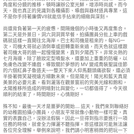
角度和分鏡的推移，頓時讓辦公室光鮮，增添時尚感。而今
天，我也真正的見識到各種攝影、導戲與器材道具專業，這
不是你手持著廉價V8就能信手拈來的細緻與深刻。
尚還背負著第一天的疲憊，間隔幾個的小時後又再度集合。
第二天是外景日，洞六洞洞買早餐，拍攝團員分批上車的戲
碼就這樣一直開往北海岸。巴士和司機是租來的，每NG一
次，司機大哥就必須倒車或迴轉重新來過，而天色就這樣跟
著司機大哥的臉一起慢慢變黑，直到夕陽西下。非常炎熱的
七月海邊，除了臉妝定型噴髮水，還要加上重重的防曬，以
免膚色改變不連戲，導致關於夢想的 MV 變成喬裝聖誕佳節
的六個紅鼻子魯道夫~一整天下來人仰馬翻頭痛欲裂，還必須
半掛著微笑凝視遠方細數未來。但是陽光！陽光和藍天真是
美景的必要元素，看到灑落在觀景窗前的完美光線和飽和，
太陽推移所造成的明暗對比與變化，一切都值得了。今天很
順利的結束了，時間剛好，心情剛好。
殊不知，最後一天才是噩夢的開始.... 這天，我們來到聯絡好
的幼稚園拍攝小團員，小朋友平常就像小動物一樣可愛，真
實的表露自己，沒辦法假裝，因此一旦得到指示要進行一項
任務的時候，就會全力揮灑不聽指揮。恩這樣說可能無法讓
各位完全理解。舉例來說吧，我們請小明憲稍微的把玩一下