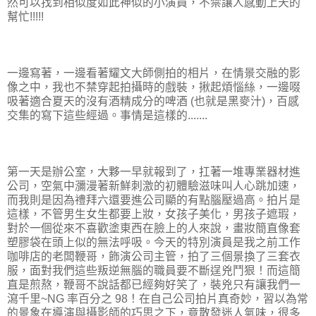
然可以找到相似度如此神似的小演員，不禁讓人感動上天的
幫忙!!!!!
一邊寫著，一邊看著耀文大師側拍的相片，在情景交融的影
像之中，我也不禁穿起拍攝時的戲裝，揪起煩惱絲，一邊啜
吸著適合夏天的沒有酒精成分的啤酒 (也就是黑麥汁)，百感
交集的寫下這些經過。事情是這樣的.......
第一天是辦公室，大夥一早就報到了，扛著一堆專業器材進
公司，空氣中瀰漫著新鮮刺激的初體驗滋味叫人心跳加速，
而我則是因為禮拜六還要進公司顯的有點腦壓過高。拍片是
這樣，不管男生女生都要上妝，女孩子美化，男孩子遮瑕，
對於一個從來不喜歡塗東西在臉上的人來說，畫妝簡直像套
塑膠袋在頭上似的無法呼吸。今天的特別演員是我之前工作
咖啡店的老闆鞭哥，飾演公司主管，拍了三個景換了三套衣
服，面對我們這些叛逆無腦的職員要不斷逞兇鬥狠！而這簡
直是煎熬，鞭哥不說話都已經夠好笑了，裝兇只有讓我們一
瀉千里~NG 率百分之 98！在自己公司拍片真奇妙，習以為常
的景象在導演與攝影師的巧思之下，竟散發迷人氣味，很多