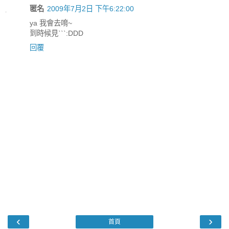
匿名
2009年7月2日 下午6:22:00
ya 我會去唷~
到時候見ˋˋˋ:DDD
回覆
‹
›
首頁