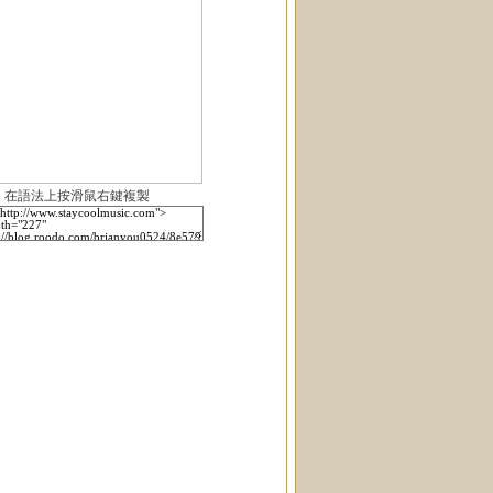
在語法上按滑鼠右鍵複製