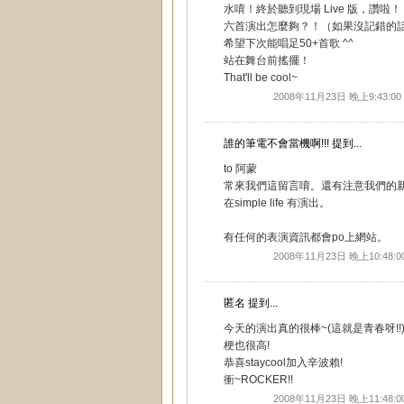
水唷！終於聽到現場 Live 版，讚啦！
六首演出怎麼夠？！（如果沒記錯的
希望下次能唱足50+首歌 ^^
站在舞台前搖擺！
That'll be cool~
2008年11月23日 晚上9:43:00
誰的筆電不會當機啊!!!
提到...
to 阿蒙
常來我們這留言唷。還有注意我們的新最消息
在simple life 有演出。
有任何的表演資訊都會po上網站。
2008年11月23日 晚上10:48:0
匿名 提到...
今天的演出真的很棒~(這就是青春呀!!
梗也很高!
恭喜staycool加入辛波賴!
衝~ROCKER!!
2008年11月23日 晚上11:48:0