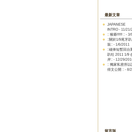
最新文章
JAPANESE
INTRO
- 11/21/
:: 猴爺!!!!!! ::
- 3/
::關於1/9尾
裝::
- 1/6/2011
::碰捧短暫回台
趴吐 2011 1/
岸::
- 12/29/201
:: 獨家私密所以
得文公開 ::
- 8/
留言版