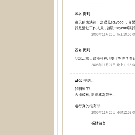
匿名 提到...
這天的表演第一次遇見staycool
我是活動工作人員，謝謝staycool
2008年11月25日 晚上10:55:0
匿名 提到...
話說....當天鼓棒掉在現場了對嗎？
2008年11月27日 晚上11:13:0
ERic
提到...
我明瞭了!
丟掉鼓棒, 隨即成為鼓王.
道行真的很高耶.
2008年11月28日 凌晨12:52:0
張貼留言