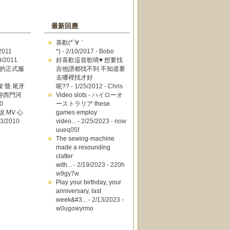
最新回應
喜歡(*´∀｀
2011
*)
- 2/10/2017
- Bobo
9/2011
好喜歡這首歌唷♥ 想要找
牙趴的正式服
吉他譜都找不到 不知道要
去哪裡找才好
聚 暨 尾牙
呢??
- 1/25/2012
- Chris
9 @西門河
Video slots - ハイローオ
0
ーストラリア these
說 MV 心
games employ
23/2010
video...
- 2/25/2023
- now
uueq05f
The sewing-machine
made a resounding
clatter
with...
- 2/19/2023
- 220h
w9gy7w
Play your birthday, your
anniversary, last
week&#3...
- 2/13/2023
-
w0ugowyrmo