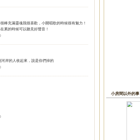
，音樂很棒充滿靈魂我很喜歡，小開唱歌的時候很有魅力！
讓我在累的時候可以聽見好聲音！
0
看到河岸的人收起來，說是你們掉的
0
小房間以外的事 
0